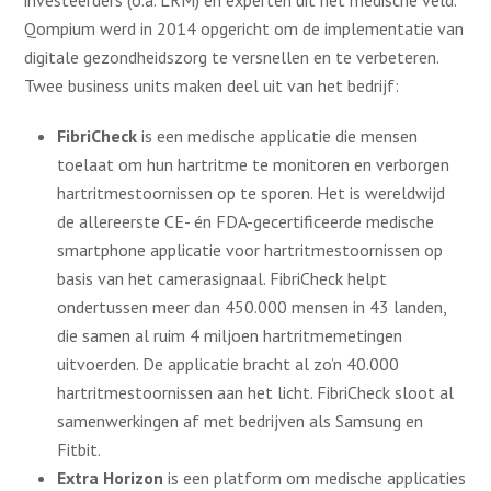
investeerders (o.a. LRM) en experten uit het medische veld.
Qompium werd in 2014 opgericht om de implementatie van
digitale gezondheidszorg te versnellen en te verbeteren.
Twee business units maken deel uit van het bedrijf:
FibriCheck
is een medische applicatie die mensen
toelaat om hun hartritme te monitoren en verborgen
hartritmestoornissen op te sporen. Het is wereldwijd
de allereerste CE- én FDA-gecertificeerde medische
smartphone applicatie voor hartritmestoornissen op
basis van het camerasignaal. FibriCheck helpt
ondertussen meer dan 450.000 mensen in 43 landen,
die samen al ruim 4 miljoen hartritmemetingen
uitvoerden. De applicatie bracht al zo’n 40.000
hartritmestoornissen aan het licht. FibriCheck sloot al
samenwerkingen af met bedrijven als Samsung en
Fitbit.
Extra Horizon
is een platform om medische applicaties