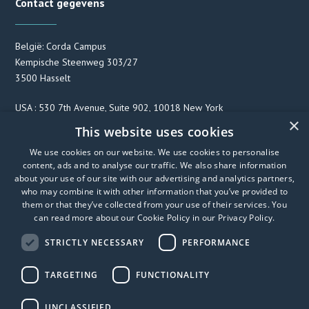
Contact gegevens
België: Corda Campus
Kempische Steenweg 303/27
3500 Hasselt
USA : 530 7th Avenue, Suite 902, 10018 New York
×
This website uses cookies
We use cookies on our website. We use cookies to personalise
F
T
L
content, ads and to analyse our traffic. We also share information
a
w
i
about your use of our site with our advertising and analytics partners,
c
i
n
who may combine it with other information that you’ve provided to
them or that they’ve collected from your use of their services. You
e
t
k
can read more about our Cookie Policy in our
Privacy Policy
.
b
t
e
o
e
d
STRICTLY NECESSARY
PERFORMANCE
o
r
I
k
n
TARGETING
FUNCTIONALITY
UNCLASSIFIED