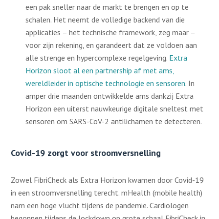
een pak sneller naar de markt te brengen en op te
schalen. Het neemt de volledige backend van die
applicaties – het technische framework, zeg maar –
voor zijn rekening, en garandeert dat ze voldoen aan
alle strenge en hypercomplexe regelgeving.
Extra
Horizon sloot al een partnership af met ams,
wereldleider in optische technologie en sensoren
. In
amper drie maanden ontwikkelde ams dankzij Extra
Horizon een uiterst nauwkeurige digitale sneltest met
sensoren om SARS-CoV-2 antilichamen te detecteren.
Covid-19 zorgt voor stroomversnelling
Zowel FibriCheck als Extra Horizon kwamen door Covid-19
in een stroomversnelling terecht. mHealth (mobile health)
nam een hoge vlucht tijdens de pandemie. Cardiologen
begonnen tijdens de lockdown op grote schaal FibriCheck in