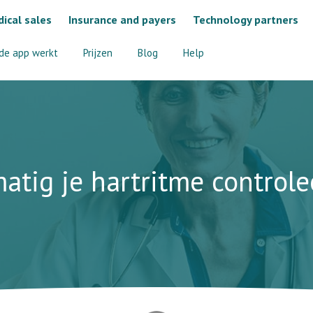
ical sales
Insurance and payers
Technology partners
de app werkt
Prijzen
Blog
Help
atig je hartritme controle