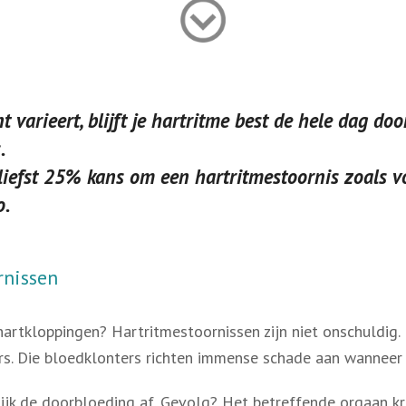
nt varieert, blijft je hartritme best de hele dag do
.
 liefst 25% kans om een hartritmestoornis zoals vo
o.
rnissen
 hartkloppingen? Hartritmestoornissen zijn niet onschuldig
s. Die bloedklonters richten immense schade aan wanneer 
lijk de doorbloeding af. Gevolg? Het betreffende orgaan kr