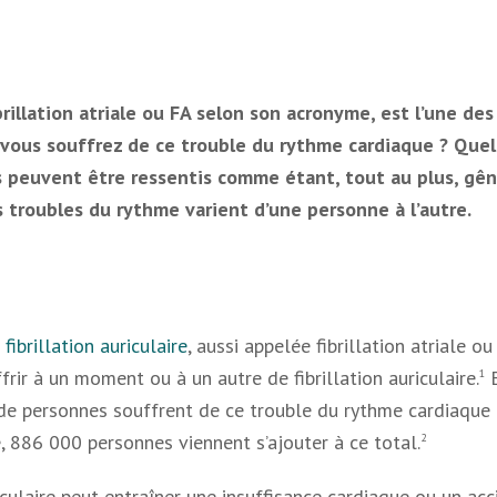
ibrillation atriale ou FA selon son acronyme, est l’une d
vous souffrez de ce trouble du rythme cardiaque ? Quels
peuvent être ressentis comme étant, tout au plus, gêna
s troubles du rythme varient d’une personne à l’autre.
 fibrillation auriculaire
, aussi appelée fibrillation atriale 
rir à un moment ou à un autre de fibrillation auriculaire.
E
1
 de personnes souffrent de ce trouble du rythme cardiaque 
, 886 000 personnes viennent s’ajouter à ce total.
2
uriculaire peut entraîner une insuffisance cardiaque ou un acc