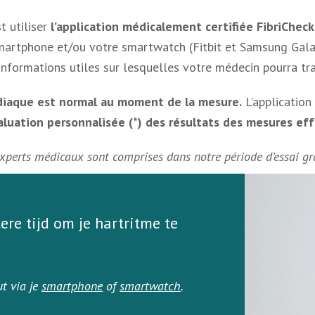
t utiliser
l’application médicalement certifiée FibriCheck
 smartphone et/ou votre smartwatch (Fitbit et Samsung Gal
ormations utiles sur lesquelles votre médecin pourra trav
diaque est normal au moment de la mesure.
L’application
aluation personnalisée (*) des résultats des mesures ef
experts médicaux sont comprises dans notre période d’essai g
re tijd om je hartritme te
t via je
smartphone
of
smartwatch
.