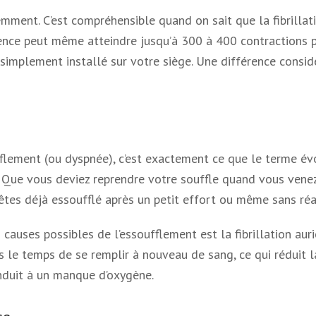
ment. C’est compréhensible quand on sait que la fibrillati
quence peut même atteindre jusqu’à 300 à 400 contractions
simplement installé sur votre siège. Une différence consid
fflement (ou dyspnée), c’est exactement ce que le terme év
. Que vous deviez reprendre votre souffle quand vous venez d
êtes déjà essoufflé après un petit effort ou même sans réali
causes possibles de l’essoufflement est la fibrillation auric
as le temps de se remplir à nouveau de sang, ce qui réduit 
nduit à un manque d’oxygène.