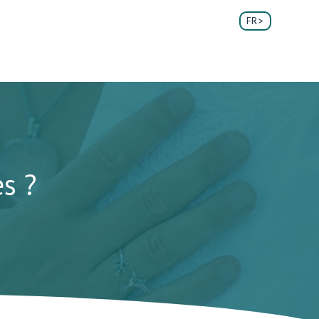
FR
es ?