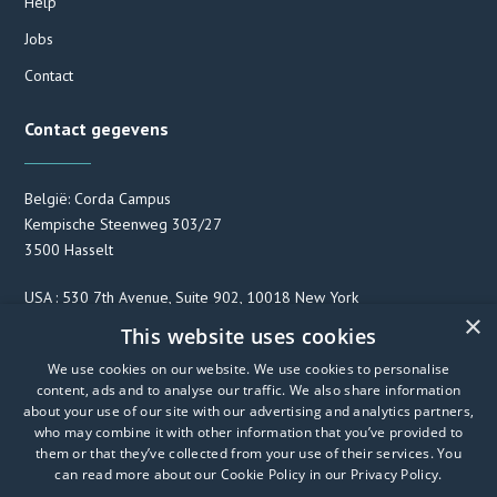
Help
Jobs
Contact
Contact gegevens
België: Corda Campus
Kempische Steenweg 303/27
3500 Hasselt
USA : 530 7th Avenue, Suite 902, 10018 New York
×
This website uses cookies
We use cookies on our website. We use cookies to personalise
F
T
L
content, ads and to analyse our traffic. We also share information
a
w
i
about your use of our site with our advertising and analytics partners,
c
i
n
who may combine it with other information that you’ve provided to
them or that they’ve collected from your use of their services. You
e
t
k
can read more about our Cookie Policy in our
Privacy Policy
.
b
t
e