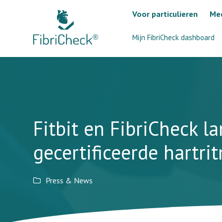
Voor particulieren
Med
Mijn FibriCheck dashboard
Fitbit en FibriCheck l
gecertificeerde hartr
Press & News