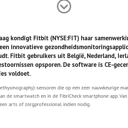
g kondigt Fitbit (NYSE:FIT) haar samenwerkin
en innovatieve gezondheidsmonitoringsapplica
. Fitbit gebruikers uit België, Nederland, Ier
stoornissen opsporen. De software is CE-gecert
es voldoet.
plethysmography)-sensoren die op een zeer nauwkeurige man
 de smartwatch en in de FibriCheck smartphone app. Van da
en arts of zorgprofessional indien nodig.