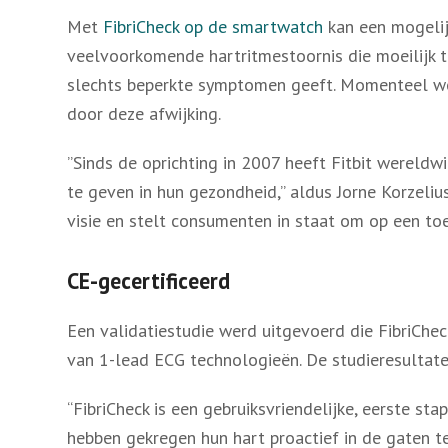
Met
FibriCheck op de smartwatch
kan een mogelijk
veelvoorkomende hartritmestoornis die moeilijk
slechts beperkte symptomen geeft. Momenteel wor
door deze afwijking.
”Sinds de oprichting in 2007 heeft Fitbit wereld
te geven in hun gezondheid,” aldus Jorne Korzeli
visie en stelt consumenten in staat om op een toe
CE-gecertificeerd
Een validatiestudie werd uitgevoerd die FibriCh
van 1-lead ECG technologieën. De studieresultate
“FibriCheck is een gebruiksvriendelijke, eerste s
hebben gekregen hun hart proactief in de gaten te