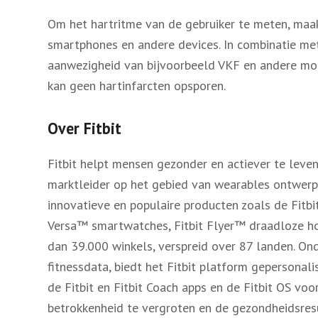
Om het hartritme van de gebruiker te meten, maa
smartphones en andere devices. In combinatie me
aanwezigheid van bijvoorbeeld VKF en andere moge
kan geen hartinfarcten opsporen.
Over Fitbit
Fitbit helpt mensen gezonder en actiever te leve
marktleider op het gebied van wearables ontwerpt 
innovatieve en populaire producten zoals de Fitbit 
Versa™ smartwatches, Fitbit Flyer™ draadloze ho
dan 39.000 winkels, verspreid over 87 landen. On
fitnessdata, biedt het Fitbit platform gepersonal
de Fitbit en Fitbit Coach apps en de Fitbit OS v
betrokkenheid te vergroten en de gezondheidsres