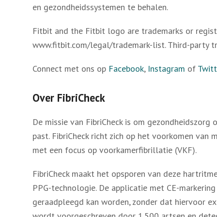
en gezondheidssystemen te behalen.
Fitbit and the Fitbit logo are trademarks or regist
www.fitbit.com/legal/trademark-list. Third-party t
Connect met ons op
Facebook
,
Instagram
of
Twitt
Over FibriCheck
De missie van FibriCheck is om gezondheidszorg 
past. FibriCheck richt zich op het voorkomen van 
met een focus op voorkamerfibrillatie (VKF).
FibriCheck maakt het opsporen van deze hartritm
PPG-technologie. De applicatie met CE-markering
geraadpleegd kan worden, zonder dat hiervoor ex
wordt voorgeschreven door 1.500 artsen en detec