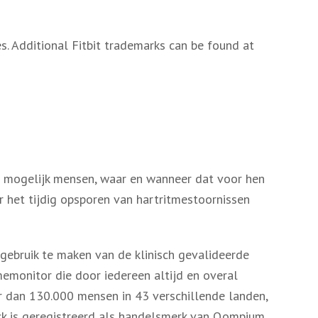
ies. Additional Fitbit trademarks can be found at
l mogelijk mensen, waar en wanneer dat voor hen
r het tijdig opsporen van hartritmestoornissen
gebruik te maken van de klinisch gevalideerde
monitor die door iedereen altijd en overal
r dan 130.000 mensen in 43 verschillende landen,
ck is geregistreerd als handelsmerk van Qompium