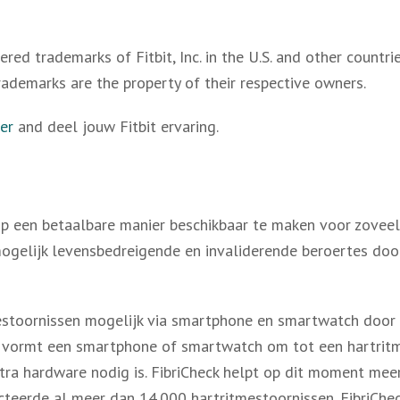
ered trademarks of Fitbit, Inc. in the U.S. and other countr
rademarks are the property of their respective owners.
er
and deel jouw Fitbit ervaring.
op een betaalbare manier beschikbaar te maken voor zovee
mogelijk levensbedreigende en invaliderende beroertes doo
estoornissen mogelijk via smartphone en smartwatch door 
 vormt een smartphone of smartwatch om tot een hartritme
tra hardware nodig is. FibriCheck helpt op dit moment mee
teerde al meer dan 14.000 hartritmestoornissen. FibriChe