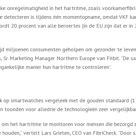
e onregelmatigheid in het hartritme, zoals voorkamerfibril
 te detecteren is tijdens één momentopname, omdat VKF ka
dt 20 procent van alle beroertes (in de EU zijn dat er in
wijd miljoenen consumenten geholpen om gezonder te leven d
us, Sr. Marketing Manager Northern Europe van Fitbit. ”De
gankelijke manier hun hartritme te controleren”.
eck op smartwatches vergeleek met de gouden standaard (1
n toonden voor alledrie de technologieën zeer vergelijkbar
tap om het hartritme te monitoren voor mensen die bezorgd 
 houden,” vertelt Lars Grieten, CEO van FibriCheck. “Door 