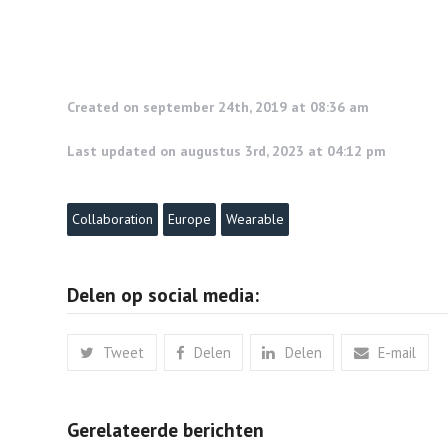
Created on september 24th, 2019 at 08:36 am
Last updated on augustus 3rd, 2023 at 04:12 pm
Collaboration
Europe
Wearable
Delen op social media:
Tweet
Delen
Delen
E-mail
Gerelateerde berichten