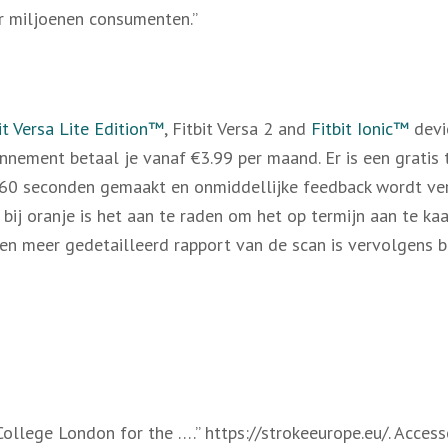
r miljoenen consumenten.”
it Versa Lite Edition™
, Fitbit Versa 2 and
Fitbit Ionic™
devi
nnement betaal je vanaf €3.99 per maand. Er is een gratis 
n 60 seconden gemaakt en onmiddellijke feedback wordt ve
, bij oranje is het aan te raden om het op termijn aan te ka
en meer gedetailleerd rapport van de scan is vervolgens b
College London for the ….” https://strokeeurope.eu/. Access