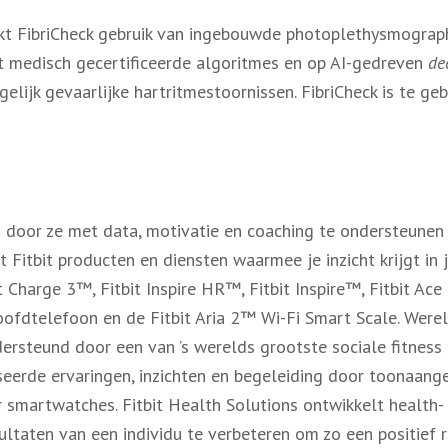
kt FibriCheck gebruik van ingebouwde photoplethysmograph
t medisch gecertificeerde algoritmes en op AI-gedreven
de
lijk gevaarlijke hartritmestoornissen. FibriCheck is te ge
n door ze met data, motivatie en coaching te ondersteunen 
Fitbit producten en diensten waarmee je inzicht krijgt in 
Charge 3™, Fitbit Inspire HR™, Fitbit Inspire™, Fitbit Ace 2
ofdtelefoon en de Fitbit Aria 2™ Wi-Fi Smart Scale. Werel
dersteund door een van ’s werelds grootste sociale fitne
iseerde ervaringen, inzichten en begeleiding door toonaange
oor smartwatches. Fitbit Health Solutions ontwikkelt healt
ultaten van een individu te verbeteren om zo een positie