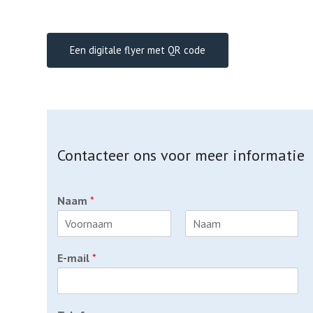
Een digitale flyer met QR code
Contacteer ons voor meer informatie
Naam
*
F
L
i
a
E-mail
*
r
s
s
t
t