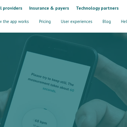
l providers
Insurance & payers
Technology partners
w the app works
Pricing
User experiences
Blog
He