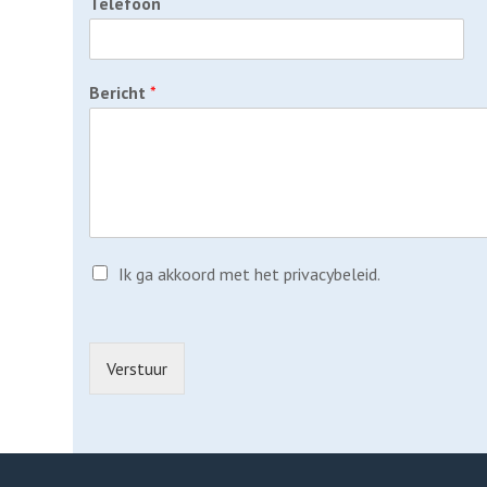
Telefoon
Bericht
*
P
Ik ga akkoord met het privacybeleid.
r
i
v
a
Verstuur
c
y
p
o
l