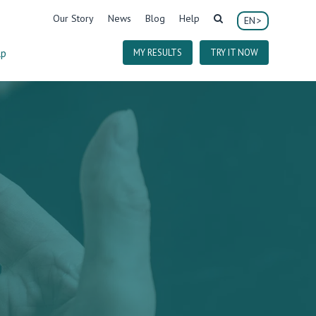
Our Story
News
Blog
Help
EN
lp
MY RESULTS
TRY IT NOW